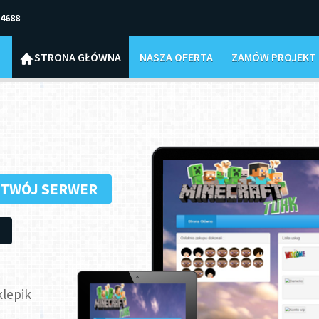
4688
STRONA GŁÓWNA
NASZA OFERTA
ZAMÓW PROJEKT
 TWÓJ SERWER
lepik