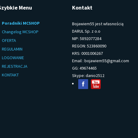
Szybkie Menu
Kontakt
Poradniki MCSHOP
Bojawiem55 jest własnością
DARUL Sp. z o.o
Changelog MCSHOP
NIP: 5892077284
OFERTA
REGON: 523860090
REGULAMIN
KRS: 0001006267
LOGOWANIE
Email :
bojawiem55@gmail.com
REJESTRACJA
GG: 49674465
KONTAKT
Skype: danio2512