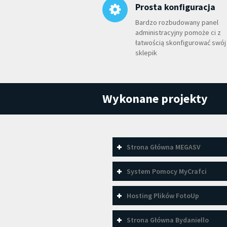
Prosta konfiguracja
Bardzo rozbudowany panel
administracyjny pomoże ci z
łatwością skonfigurować swój
sklepik
Wykonane projekty
Strona Główna MEGASV
System Pomocy MyCrafci
Hosting Plików FotoUp
Strona Główna Bydaniello