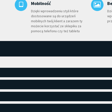
Mobilność
Be
Dzięki wprowadzeniu styli które
Dzi
dostosowane są do urządzeń
wp
mobilnych twój klient a zarazem ty
prz
możecie korzystać ze sklepiku za
pomocą telefonu czy też tabletu