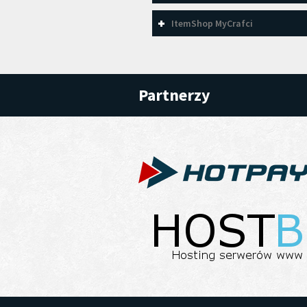
ItemShop MyCrafci
Partnerzy