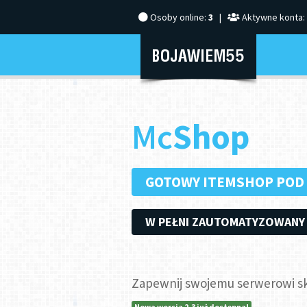
Osoby online:
3
|
Aktywne konta:
Mc
Shop
GOTOWY ITEMSHOP POD
W PEŁNI ZAUTOMATYZOWANY
Zapewnij swojemu serwerowi sk
Nowa wersja 2.3 już dostępna!