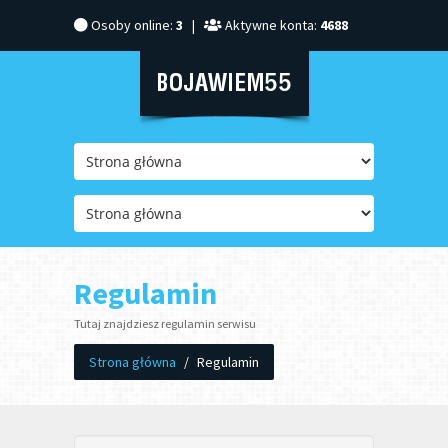
Osoby online:
3
|
Aktywne konta:
4688
Regulamin
Tutaj znajdziesz regulamin serwisu
Strona główna
/
Regulamin